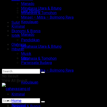
Manado
Minahasa Utara & Bitung
Luar Negeri
Minahasa & Tomohon
Minsel – Mitra – Bolmong Raya
Kepulauan
Sulut
Kriminal
Ekonomi & Bisnis
Manado
Iptek
Pendidikan
Olahraga
Minahasa Utara & Bitung
Hiburan
Musik
Film
Minahasa & Tomohon
Pariwisata Budaya
Minsel – Mitra – Bolmong Raya
No Result
View All Result
Kepulauan
Kriminal
Home
Nasional
Ekonomi & Bisnis