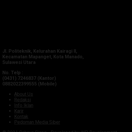
Alamat Kantor :
Jl. Politeknik, Kelurahan Kairagi II,
Kecamatan Mapanget, Kota Manado,
Sulawesi Utara
No. Telp :
(0431) 7246837 (Kantor)
0882022399555 (Mobile)
About Us
Redaksi
Info Iklan
Karir
Kontak
Pedoman Media Siber