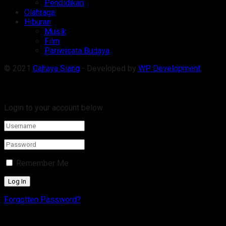
Pendidikan
Olahraga
Hiburan
Musik
Film
Pariwisata Budaya
© 2021
Cahaya Siang
- Developed by
WP Development
.
Welcome Back!
Login to your account below
Remember Me
Forgotten Password?
Retrieve your password