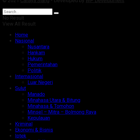
© 2021
Cahaya Siang
- Developed by
WP Development
.
No Result
View All Result
Home
Nasional
Nusantara
Hankam
Hukum
Pemerintahan
Politik
Internasional
Luar Negeri
Sulut
Manado
Minahasa Utara & Bitung
Minahasa & Tomohon
Minsel – Mitra – Bolmong Raya
Kepulauan
Kriminal
Ekonomi & Bisnis
Iptek